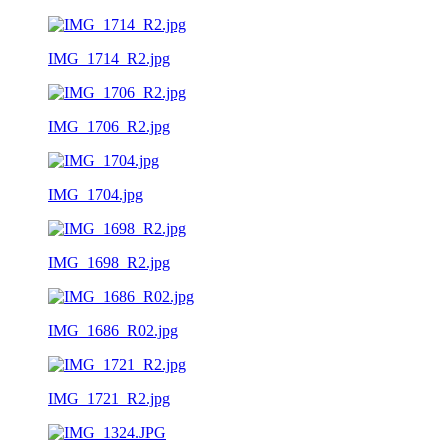
IMG_1714_R2.jpg
IMG_1706_R2.jpg
IMG_1704.jpg
IMG_1698_R2.jpg
IMG_1686_R02.jpg
IMG_1721_R2.jpg