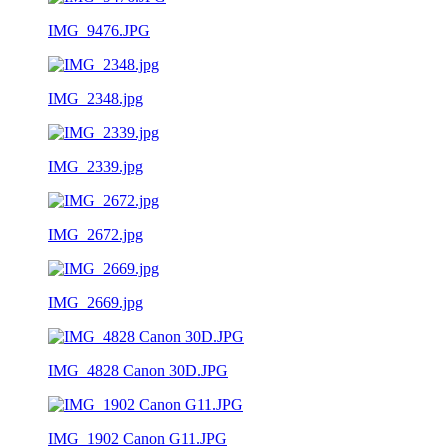
IMG_9476.JPG
IMG_2348.jpg
IMG_2339.jpg
IMG_2672.jpg
IMG_2669.jpg
IMG_4828 Canon 30D.JPG
IMG_1902 Canon G11.JPG