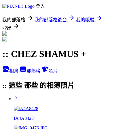
登入
我的部落格
我的部落格後台
我的帳號
登出
:: CHEZ SHAMUS +
相簿
部落格
名片
:: 這些 那些 的相簿照片
IA4A8428