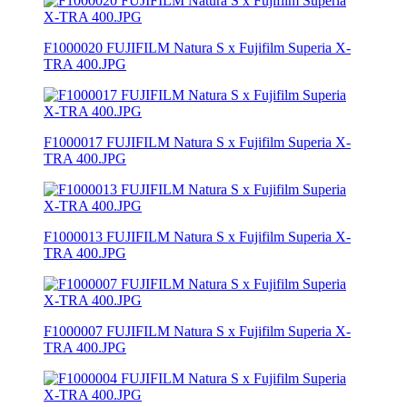
F1000020 FUJIFILM Natura S x Fujifilm Superia X-
TRA 400.JPG
F1000017 FUJIFILM Natura S x Fujifilm Superia X-
TRA 400.JPG
F1000013 FUJIFILM Natura S x Fujifilm Superia X-
TRA 400.JPG
F1000007 FUJIFILM Natura S x Fujifilm Superia X-
TRA 400.JPG