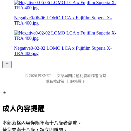
Negative0-06-06 LOMO LCA x Fujifilm Superia X-
TRA 400.jpg
Negative0-02-02 LOMO LCA x Fujifilm Superia X-
TRA 400.jpg
© 2026
PIXNET
｜
文章與圖片權利屬原作者所有
隱私權政策
｜
服務聲明
⚠️
成人內容提醒
本部落格內容僅限年滿十八歲者瀏覽。
若您未滿十八歲，請立即離開。