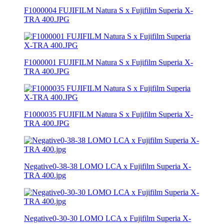
F1000004 FUJIFILM Natura S x Fujifilm Superia X-
TRA 400.JPG
F1000001 FUJIFILM Natura S x Fujifilm Superia X-
TRA 400.JPG
F1000035 FUJIFILM Natura S x Fujifilm Superia X-
TRA 400.JPG
Negative0-38-38 LOMO LCA x Fujifilm Superia X-
TRA 400.jpg
Negative0-30-30 LOMO LCA x Fujifilm Superia X-