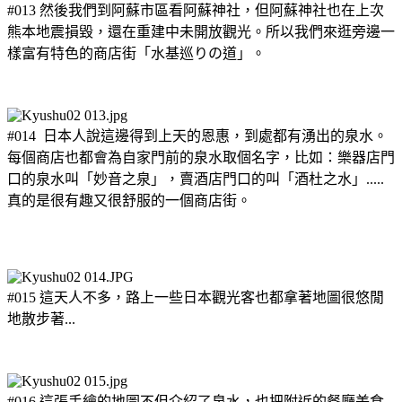
#013 然後我們到阿蘇市區看阿蘇神社，但阿蘇神社也在上次
熊本地震損毀，還在重建中未開放觀光。所以我們來逛旁邊一
樣富有特色的商店街「水基巡りの道」。
#014 日本人說這邊得到上天的恩惠，到處都有湧出的泉水。
每個商店也都會為自家門前的泉水取個名字，比如：樂器店門
口的泉水叫「妙音之泉」，賣酒店門口的叫「酒杜之水」.....
真的是很有趣又很舒服的一個商店街。
#015 這天人不多，路上一些日本觀光客也都拿著地圖很悠閒
地散步著...
#016 這張手繪的地圖不但介紹了泉水，也把附近的餐廳美食