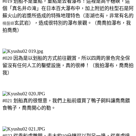
#019 划船不是重點，重點是去看瀑布！這裡是高千穗峽，這
個「真名井の滝」在日本百大瀑布中，加上附近的柱型石是阿
蘇火山的岩漿所造成的特殊地理特色（澎湖也有，非常有名的
玄武岩），造成很特別的瀑布景觀。（喬喬拍瀑布，我
桶盤嶼
拍喬喬）
#020 因為是以划船的方式前往觀賞，所以四周的景色完全保
留沒有任何人工的鑿壁設施，真的很棒！（我拍瀑布，喬喬拍
我）
#021 划船真的很愜意，我們上船前還買了鴨子飼料讓喬喬餵
食鴨子，喬喬開心的勒。
#022 從乘船處離開，走大約10分鐘可以到另一邊，從高處遠