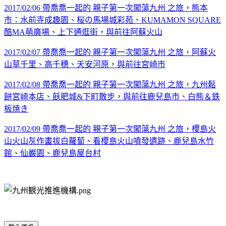
2017/02/06 帶喬喬一起的 親子第一次闖蕩九州 之旅，熊本
市：水前寺成趣園、桜の馬場城彩苑、KUMAMON SQUARE
酷MA萌廣場、上下通逛街，與前往阿蘇火山
2017/02/07 帶喬喬一起的 親子第一次闖蕩九州 之旅，阿蘇火
山草千里、高千穗、天安河原，與前往宮崎市
2017/02/08 帶喬喬一起的 親子第一次闖蕩九州 之旅，九州鬆
餅宮崎本店、飫肥城&下町散步，與前往鹿兒島市、白熊＆鉄
板焼き
2017/02/09 帶喬喬一起的 親子第一次闖蕩九州 之旅，櫻島火
山火山灰作畫拔白蘿蔔、看櫻島火山噴發遺跡、鹿兒島水竹
館、仙巌園、鹿兒島屋台村