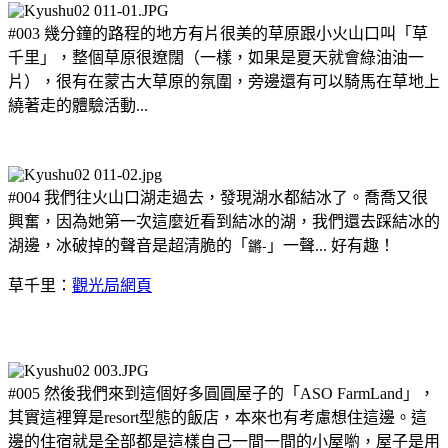
#003 幾分鐘的路程的地方有片很美的草原跟小火山口叫「草
千里」，整個草原很遼闊（一樣，如果是夏天就會綠油油一
片），很有在蒙古大草原的氛圍，旁邊還有可以騎馬在草地上
繞著走的體驗活動...
#004 我們往火山口湖走過去，發現湖水都結冰了。喬喬又很
興奮，因為她第一次這麼近看到結冰的湖，我們還去踩結冰的
鏘-
湖邊，冰破掉的聲音是超清脆的「
」一聲... 好有趣！
草千里：
觀光局網頁
#005 然後我們來到這個好多圓圓屋子的「ASO FarmLand」，
其實這裡算是resort型態的飯店，本來也有考慮想住這邊。這
邊的住宿就是全部都是這樣自己一間一間的小屋喲，屋子是用