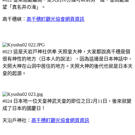
望「真名井の滝」。
高千穗峽：
高千穗町觀光協會網頁資訊
#023 這是天岩戸神社供奉 天照皇大神，大家都說高千穗是個
很有神性的地方（日本人的說法），因為這邊是日本神話中，
天照大神在山洞中居住的地方。天照大神的後代也就是日本天
皇的起源。
#024 日本地一位天皇神武天皇的即位之日2月11日，後來就變
成了日本的國慶日！
天沿戶神社：
高千穗町觀光協會網頁資訊