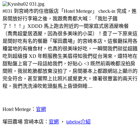
#031 到宮崎市的住宿飯店「Hotel Meriege」 check-in 完成，進
房間放好行李箱之後，我跟喬喬都大喊：「我肚子餓
了！！！」XDDD 馬上跑去附近的一間家庭式居酒屋晚餐
（喬喬超愛居酒屋，因為很多美味的小菜）！查了一下原來這
是間好吃有名的餐廳「塚田農場」的宮崎本店。這餐廳採用各
種當地的有機食材，也真的很美味好吃，一瞬間我們就從超餓
吃到超級撐 XD 年輕服務生美眉得知我們從台灣來，還特地在
甜點盤上寫了一段話給我們，好貼心 <3 既然前兩晚都沒拍房
間照，我就乾脆都放棄沒拍了，房間基本上都跟網站上顯示的
完全符合，甚至實際上比照片感覺更大。連著很豐富的兩天行
程，我們洗洗澡吹乾頭髮馬上昏頭倒睡....
Hotel Meriege：
官網
塚田農場 宮崎本店：
官網
，
tabelog介紹