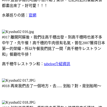
都畫出來了，好可愛！！！
水基巡りの道：
官網
#017 離開阿蘇後，我們往高千穗出發，到高千穗時也差不多
中午了，先午餐！高千穗的牛肉很有名氣，曾在2007獲得日本
第一的榮耀，所以午餐我們挑了一間「高千穂牛レストラン
和」餐廳吃牛排！
高千穂牛レストラン和：
tabelog介紹資訊
#018 再來我們去了一個地方，去...... 划船？對，是划船喲～