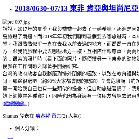
2018/0630~07/13 東非 肯亞與
話說，2017年的夏季，我與喬喬一起去了一趟希臘，起源是因
島旅遊了兩週。而2018年年初我們聊到暑假要去哪旅遊時，
想，我跟喬喬似乎一直在去我以前去過的地方，而喬喬一直在
方，跟我們旅程中要去哪些地方一樣，互相陪伴跟尊重，喬喬
豹... 很美的照片時（看下面的照片，隨便搜尋一下東非的
後就在工作閒暇之餘著手開始研究...
台灣的政府政客自我膨脹到排外閉鎖的極致，以致在教育裡與
呀，那邊很窮吧（約90%大家都會問的問題）？會危險嗎（約70
實一開始我自己也有一些類似的擔憂，但自助旅遊習慣了，我還
始上網搜尋各種資訊，同時也因為身邊有一位朋友曾經去過東非
(繼續閱讀...)
Shamus 發表在
痞客邦
留言
(2)
人氣(
)
個人分類：