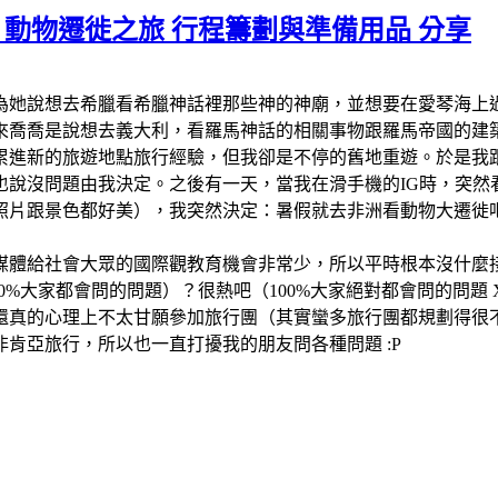
坦尚尼亞 動物遷徙之旅 行程籌劃與準備用品 分享
為她說想去希臘看希臘神話裡那些神的神廟，並想要在愛琴海上過生日
本來喬喬是說想去義大利，看羅馬神話的相關事物跟羅馬帝國的
累進新的旅遊地點旅行經驗，但我卻是不停的舊地重遊。於是我
也說沒問題由我決定。之後有一天，當我在滑手機的IG時，突然
動物照片跟景色都好美），我突然決定：暑假就去非洲看動物大遷
媒體給社會大眾的國際觀教育機會非常少，所以平時根本沒什麼
%大家都會問的問題）？很熱吧（100%大家絕對都會問的問題 X
真的心理上不太甘願參加旅行團（其實蠻多旅行團都規劃得很不錯
肯亞旅行，所以也一直打擾我的朋友問各種問題 :P