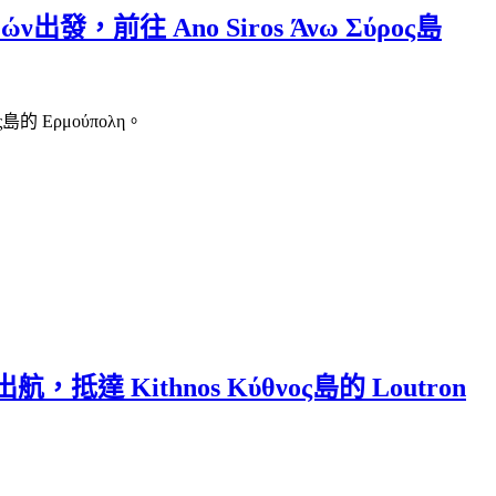
ών出發，前往 Ano Siros Άνω Σύρος島
島的 Ερμούπολη。
出航，抵達 Kithnos Κύθνος島的 Loutron