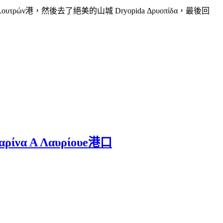
on Λουτρών港，然後去了絕美的山城 Dryopida Δρυοπίδα，最後回
να Α Λαυρίουe港口