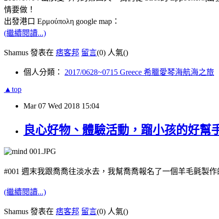
情要做！
出發港口 Ερμούπολη google map：
(繼續閱讀...)
Shamus 發表在
痞客邦
留言
(0)
人氣(
)
個人分類：
2017/0628~0715 Greece 希臘愛琴海航海之旅
▲top
Mar
07
Wed
2018
15:04
良心好物、體驗活動，蹓小孩的好幫手：
#001 週末我跟喬喬往淡水去，我幫喬喬報名了一個羊毛氈
(繼續閱讀...)
Shamus 發表在
痞客邦
留言
(0)
人氣(
)