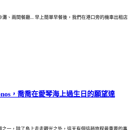
灘、兩間餐廳... 早上簡單早餐後，我們在港口旁的機車出租店
往Mykonos，喬喬在愛琴海上過生日的願望達
臘愛琴海的兩個島嶼之一，除了島上走走觀光之外，這天有個這趟旅程最重要的事