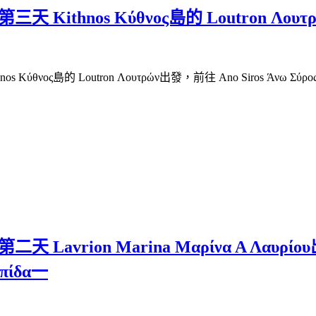
Kithnos Κύθνος島的 Loutron Λουτρ
ος島的 Loutron Λουτρών出發，前往 Ano Siros Άνω Σύρος
Lavrion Marina Μαρίνα Α Λαυρίου
πίδα一