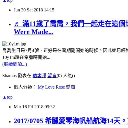
▲top
Jun
30
Sat
2018
14:15
♬ 滿11歲了喬喬，我們一起走在這個世界
Were Made...
喬喬生日是7月4號，正好是在暑期剛開始的時候。因此她已經
10y1m還在希臘時開始...
(繼續閱讀...)
Shamus 發表在
痞客邦
留言
(0)
人氣(
)
個人分類：
My Love Rose 喬喬
▲top
Mar
16
Fri
2018
09:32
2017/0705 希臘愛琴海帆船航海14天