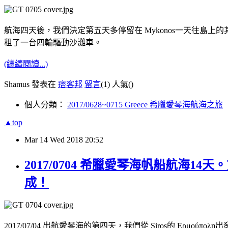
航海四天後，我們決定第五天多停留在 Mykonos一天往島
租了一台四輪驅動沙灘車。
(繼續閱讀...)
Shamus 發表在
痞客邦
留言
(1)
人氣(
)
個人分類：
2017/0628~0715 Greece 希臘愛琴海航海之旅
▲top
Mar
14
Wed
2018
20:52
2017/0704 希臘愛琴海帆船航海14天。
成！
2017/07/04 出航愛琴海的第四天，我們從 Siros的 Ερμ