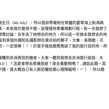
（4th July），所以我就帶著她在希臘的愛琴海上航海跳
建築，本來我也覺得不錯，並慢慢地準備規劃行程。有一天我想了
跟喬討論：去年去了她想去的地方，所以這一年換去我想去的地
看到某個外國知名攝影師在東非拍的獅子、大象、長頸鹿、花
徙吧，一定很棒！！！於是乎我就跟喬喬說了我的旅行目的地，然
接觸到非洲資訊的機會。大家一聽到我想去非洲旅行就說：天
D ）？怎麼會想去那邊旅遊？是去看動物嗎？...諸如此類。其
，我大概自己有人群恐懼症跟心理障礙吧 = =" ），所以開