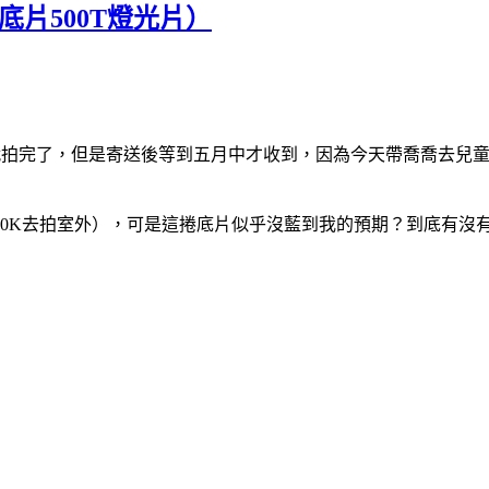
電影底片500T燈光片）
約莫是四月初就拍完了，但是寄送後等到五月中才收到，因為今天帶喬喬去
00K去拍室外），可是這捲底片似乎沒藍到我的預期？到底有沒