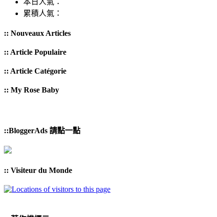
本日人氣：
累積人氣：
:: Nouveaux Articles
:: Article Populaire
:: Article Catégorie
:: My Rose Baby
::BloggerAds 請點一點
:: Visiteur du Monde