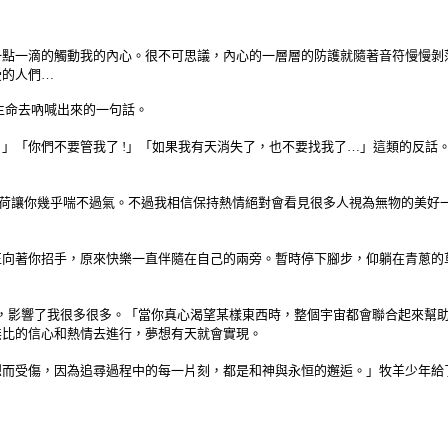
一滴的觸動我的內心。很不可思議，內心的一層層的防護就隨著音符慢慢剝
受的人們…
了生命去吶喊出來的一句話。
「你們不要管我了 !」「如果我有天消失了，也不要找我了…」這類的反話
壓力的負荷讓你幾乎喘不過氣。不過我相信保持熱情絕對會看見很多人視為無物的
著你招手，原來快樂一直伴隨在自己的兩旁。暫時停下腳步，仰躺在青蔥的
」這首歌，影響了我很多很多。「當你真心渴望某樣東西時，整個宇宙都會聯合起來
無比的信心和熱情去進行，夢想有天就會實現。
而受傷，因為追尋過程中的每一片刻，都是和神與永恒的邂逅。」牧羊少年給