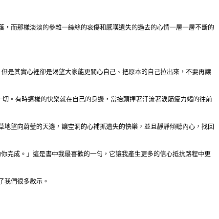
落，而那樣淡淡的參雜一絲絲的哀傷和感嘆遺失的過去的心情一層一層不斷的
。但是其實心裡卻是渴望大家能更關心自己、把原本的自己拉出來，不要再讓
美好一切。有時這樣的快樂就在自己的身邊，當抬頭揮著汗流著淚筋疲力竭的往前
草地望向蔚藍的天邊，讓空洞的心補抓遺失的快樂，並且靜靜傾聽內心，找回
幫助你完成。」這是書中我最喜歡的一句，它讓我產生更多的信心抵抗路程中更
了我們很多啟示。