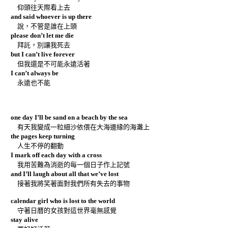
仰頭往天際看上去
and said whoever is up there
說，不管是誰在上頭
please don’t let me die
拜託，別讓我死去
but I can’t live forever
但我還是不可能永遠活著
I can’t always be
永遠也不能
one day I’ll be sand on a beach by the sea
有天我變成一粒細沙依偎在大海邊緣的海灘上
the pages keep turning
人生不停的翻動
I mark off each day with a cross
我用苦難為消逝的每一個日子作上記號
and I’ll laugh about all that we’ve lost
接著我將笑著面對我們所有失去的事物
calendar girl who is lost to the world
守著日曆的女孩對這世界毫無感覺
stay alive