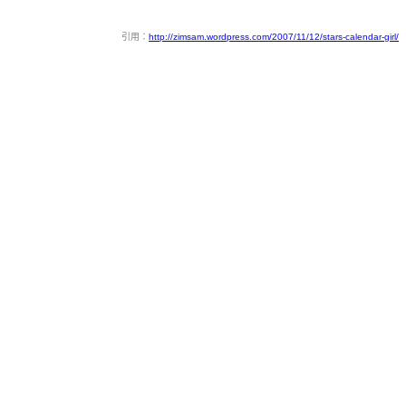
引用：
http://zimsam.wordpress.com/2007/11/12/stars-calendar-girl/