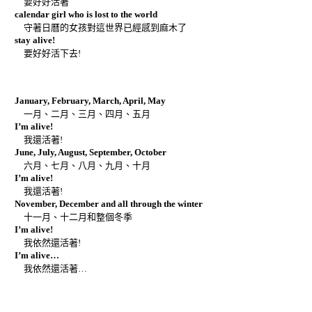
要好好活著
calendar girl who is lost to the world
守著日曆的女孩對這世界已經感到麻木了
stay alive!
要好好活下去!
January, February, March, April, May
一月、二月、三月、四月、五月
I’m alive!
我還活著!
June, July, August, September, October
六月、七月、八月、九月、十月
I’m alive!
我還活著!
November, December and all through the winter
十一月、十二月和整個冬季
I’m alive!
我依然還活著!
I’m alive…
我依然還活著…