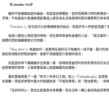
《Calendar Girl》
雖然不是複雜高超的編曲，但是當音樂響起，悠然而簡單口吻的歌聲卻一點
浮現。不知道為什麼讓我想起電視上那些為生活為感情咬緊牙關默默打拼承
「I’m alive !」這句話可以從嘴裡輕易的說出，但是許多人們卻是用盡
每個人都有心情低落的時候，而在那時常會和身邊的人說：「我沒事的。」
陰鬱的黑影繼續擴張它的地盤。
「Stay alive !」無論如何。就算現在過的日子無趣的一成不變，
面如黑洞般的終點前進時，會看不清週遭是什麼樣的情況。
但是當你停下蹣跚腳步往旁邊一看，發現綠意盎然的草地和漂亮的花朵正向
追想夢想的熱情，之後再重新踏上跑道繼續向前邁進。
最近重複再看了一遍「牧羊少年奇幻之旅」配上「Calendar girl
多磨難。而追求夢想中最大的阻擾就是「不相信夢想」和「害怕夢想」，用
「告訴你的心，害怕比起傷害本身更糟。而且沒有一顆心會因為追求夢想