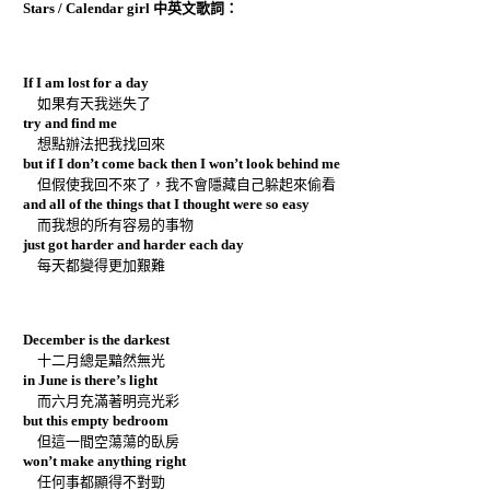
Stars / Calendar girl 中英文歌詞：
If I am lost for a day
如果有天我迷失了
try and find me
想點辦法把我找回來
but if I don’t come back then I won’t look behind me
但假使我回不來了，我不會隱藏自己躲起來偷看
and all of the things that I thought were so easy
而我想的所有容易的事物
just got harder and harder each day
每天都變得更加艱難
December is the darkest
十二月總是黯然無光
in June is there’s light
而六月充滿著明亮光彩
but this empty bedroom
但這一間空蕩蕩的臥房
won’t make anything right
任何事都顯得不對勁