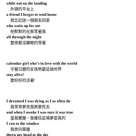
while out on the landing
外頭的平台上
a friend I forgot to send home
我忘記送一個朋友回家
who waits up for me
他默默的在那等著我
all through the night
整夜都沒闔眼的等著
calendar girl who’s in love with the world
守著日曆的女孩熱愛這個世界
stay alive!
要好好的活著!
I dreamed I was dying as I so often do
我常常夢見我將要死去
and when I awoke I was sure it was true
當我驚醒，我確信這場夢是真的
I ran to the window
我奔向窗邊
threw my head to the sky