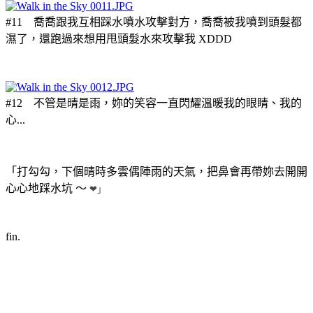
#11 喬喬跟我互相踩水噴水攻擊對方，喬喬被我噴到頭髮都
濕了，還跑過來想用甩頭髮水來攻擊我 XDDD
#12 不管是晴是雨，妳的笑容一直閃耀溫暖我的眼睛、我的
心...
「打勾勾，下個晴時多雲偶陣雨的天氣，把鼻會再帶妳去開開
心心地踩水坑 ～
❤」
fin.